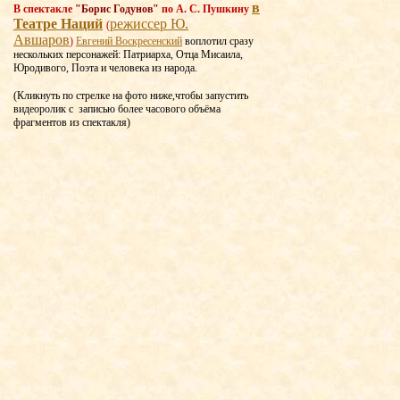
в
В спектакле
"Борис Годунов"
по А. С. Пушкину
Театре Наций
режиссер Ю.
(
Авшаров
)
Евгений Воскресенский
воплотил сразу
нескольких персонажей: Патриарха, Отца Мисаила,
Юродивого, Поэта и человека из народа.
(Кликнуть по стрелке на фото ниже,чтобы запустить
видеоролик с записью более часового объёма
фрагментов из спектакля)