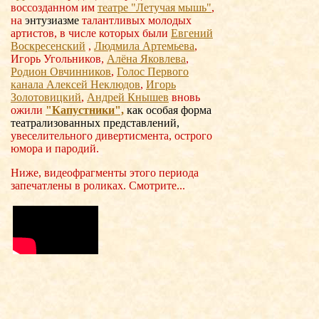
воссозданном им
театре "Летучая мышь"
,
на
энтузиазме
талантливых молодых
артистов, в числе которых были
Евгений
Воскресенский
,
Людмила Артемьева
,
Игорь Угольников,
Алёна Яковлева
,
Родион Овчинников
,
Голос Первого
канала Алексей Неклюдов
,
Игорь
Золотовицкий
,
Андрей Кнышев
вновь
ожили
"Капустники",
как
особая форма
театрализованных представлений,
увеселительного дивертисмента, острого
юмора и пародий.
Ниже, видеофрагменты этого периода
запечатлены в роликах. Смотрите...