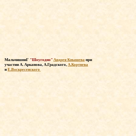
МальчишниГ
"Шоугодно"
Андрея Кнышева
при
участии
А. Арканова, А.Градского,
А.Кортнева
и
Е.Воскресенского