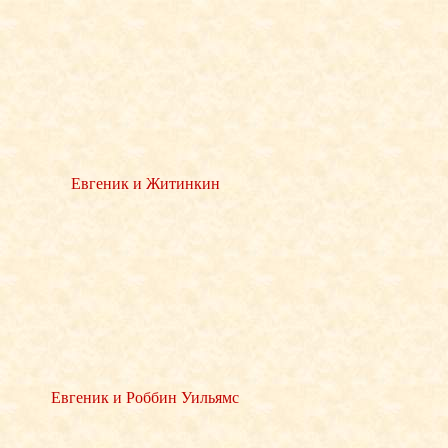
Евгеник и Житинкин
Евгеник и Роббин Уильямс