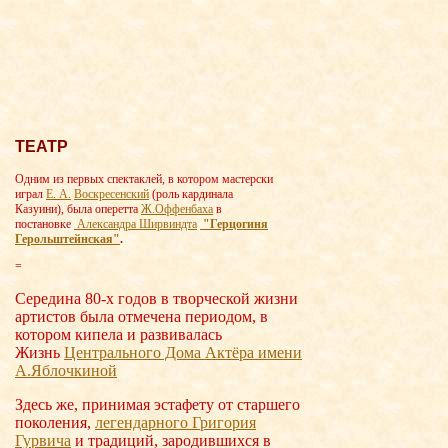
ТЕАТР
Одним из первых спектаклей, в котором мастерски
играл
Е. А.
Воскресенский
(роль кардинала
Казуини), была оперетта
Ж.Оффенбаха
в
постановке
Александра Ширвиндта
"Герцогиня
Герольштейнская"
.
=
Середина 80-х годов в творческой жизни
артистов была отмечена периодом, в
котором кипела и развивалась
Жизнь
Центрального Дома Актёра имени
А.Яблочки
ной
Здесь же, принимая эстафету от старшего
поколения,
легендарного Григория
Гурвича
и традиций, зародившихся в