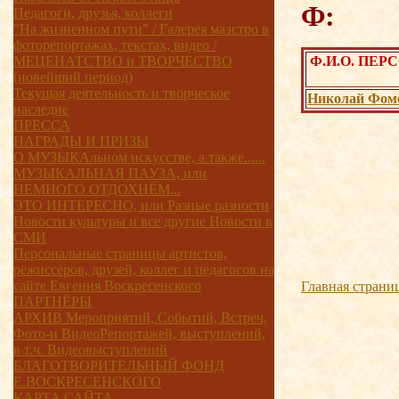
Педагоги, друзья, коллеги
"На жизненном пути" / Галерея маэстро в
фоторепортажах, текстах, видео /
МЕЦЕНАТСТВО и ТВОРЧЕСТВО
Ф.И.О.
(новейший период)
Текущая деятельность и творческое
Николай Фом
наследие
ПРЕССА
НАГРАДЫ И ПРИЗЫ
О МУЗЫКАльном искусстве, а также......
МУЗЫКАЛЬНАЯ ПАУЗА, или
НЕМНОГО ОТДОХНЁМ...
ЭТО ИНТЕРЕСНО, или Разные разности
Новости культуры и все другие Новости в
СМИ
Персональные страницы артистов,
режиссёров, друзей, коллег и педагогов на
сайте Евгения Воскресенского
Главная страни
ПАРТНЁРЫ
АРХИВ Мероприятий, Событий, Встреч,
Фото-и ВидеоРепортажей, выступлений,
в т.ч. Видеовыступлений
БЛАГОТВОРИТЕЛЬНЫЙ ФОНД
Е.ВОСКРЕСЕНСКОГО
КАРТА САЙТА