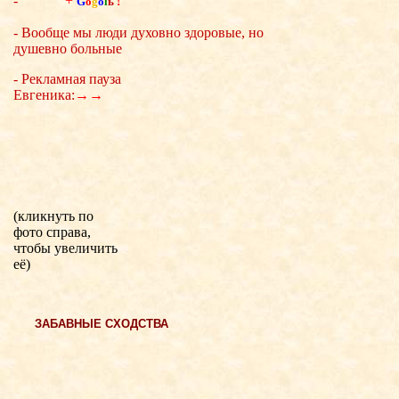
-
+
G
o
g
o
l
ь
!
- Вообще мы люди духовно здоровые, но
душевно больные
- Рекламная пауза
Евгеника:
→→
(кликнуть по
фото справа,
чтобы увеличить
её)
ЗАБАВНЫЕ СХОДСТВА