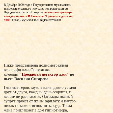
В Декабре 2009 года в Государственом музыкальном
театре национального искусства под руководством
Народного артиста В.Назарова
состоялась премьера
комедии по пьесе В.Сигарева "Продаётся детектор
лжи"
Ниже,- музыкальный ВидеоФотоКлип
Ниже представлена полнометражная
версия фильма-Спектакля-
комедии
"Продаётся детектор лжи"
по
пьесе Василия Сигарева
Главные герои, муж и жена, давно устали
друг от друга, каждый день ссорятся, и
все же не расстаются. Однажды пьяный
супруг прячет от жены зарплату, а наутро
никак не может вспомнить, куда. Тогда
жена приглашает в дом гипнотизера,