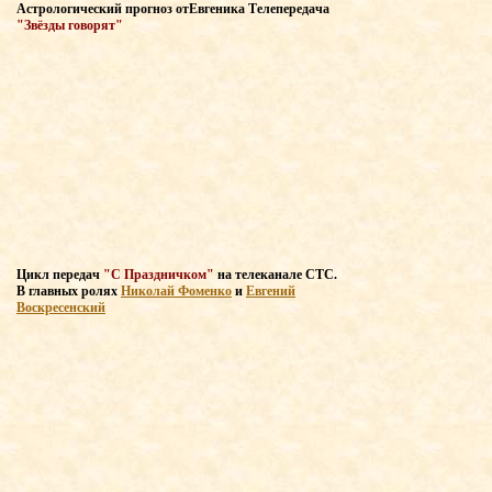
Астрологический прогноз
от
Евгеника Т
елепередача
"Звёзды говорят"
Цикл передач
"С Праздничком"
на телеканале СТС
.
В главных
ролях
Николай Фоменко
и
Евгений
Воскресенский