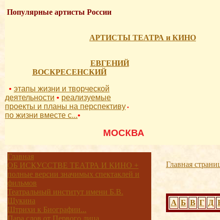
Популярные артисты России
АРТИСТЫ ТЕАТРА и КИНО
ЕВГЕНИЙ
ВОСКРЕСЕНСКИЙ
•
этапы жизни и творческой
деятельности
•
реализуемые
проекты и планы на перспективу
•
по жизни вместе с...
•
          МОСКВА 
Главная
Главная страни
ОБ ИСКУССТВЕ ТЕАТРА И КИНО +
полные версии значимых спектаклей и
фильмов
Театральный институт имени Б.В.
Щукина
А
Б
В
Г
Д
Штрихи к Биографии...
Пара слов от Первого лица