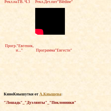
Рекл.наТВ. Ч.3
Рекл.Дет.пит"Blёdine"
Прогр."Евгеник,
и..."
Программа"Евгести"
КиноКнышутки о
т
А.Кнышева
:
"Лошадь"_"Дуэлянты"_"Поклонники"