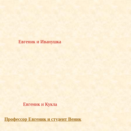
Евгеник и Иванушка
Евгеник и Кукла
Професcор Евгеник и студент Веник