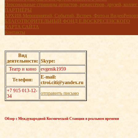
Персональные страницы артистов, режиссёров, друзей, коллег
ПАРТНЁРЫ
АРХИВ Мероприятий, Событий, Встреч, Фото-и ВидеоРепорта
БЛАГОТВОРИТЕЛЬНЫЙ ФОНД Е.ВОСКРЕСЕНСКОГО
КАРТА САЙТА
Контакты
Вид
деятельности:
Skype:
Театр и кино
evgenik1959
E-mail:
Телефон:
ctroi.citi@yandex.ru
+7 915 013-12-
отправить письмо
34
Обзор с Международной Космической Станции в реальном времени