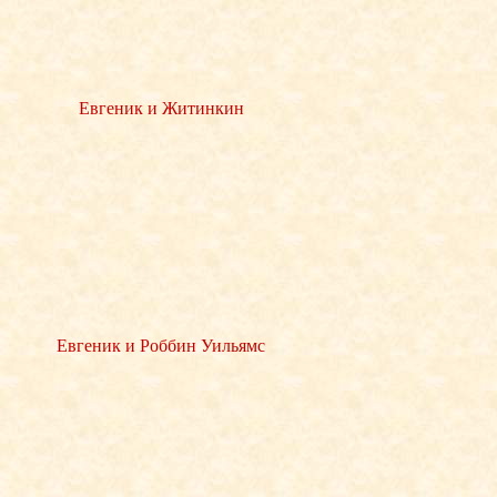
Евгеник и Житинкин
Евгеник и Роббин Уильямс