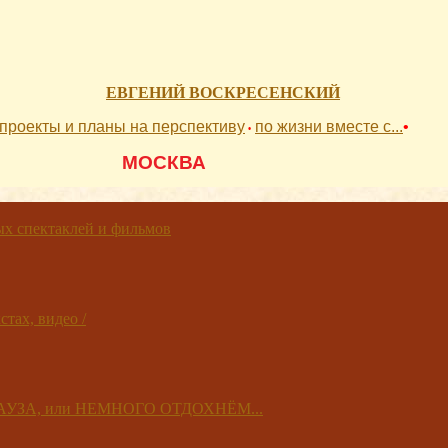
ЕВГЕНИЙ ВОСКРЕСЕНСКИЙ
проекты и планы на перспективу
по жизни вместе с...
•
•
          МОСКВА 
 спектаклей и фильмов
тах, видео /
 ПАУЗА, или НЕМНОГО ОТДОХНЁМ...