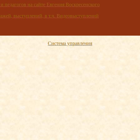
 и педагогов на сайте Евгения Воскресенского
жей, выступлений, в т.ч. Видеовыступлений
Система управления