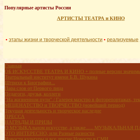
Популярные артисты России
АРТИСТЫ ТЕАТРА и КИНО
•
этапы жизни и творческой деятельности
•
реализуемые
Главная
ОБ ИСКУССТВЕ ТЕАТРА И КИНО + полные версии значимых
Театральный институт имени Б.В. Щукина
Штрихи к Биографии...
Пара слов от Первого лица
Педагоги, друзья, коллеги
"На жизненном пути" / Галерея маэстро в фоторепортажах, текс
МЕЦЕНАТСТВО и ТВОРЧЕСТВО (новейший период)
Текущая деятельность и творческое наследие
ПРЕССА
НАГРАДЫ И ПРИЗЫ
О МУЗЫКАльном искусстве, а также...... МУЗЫКАЛЬНАЯ
ЭТО ИНТЕРЕСНО, или Разные разности
Новости культуры и все другие Новости в СМИ