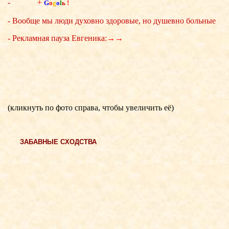
-
+
G
o
g
o
l
ь
!
- Вообще мы люди духовно здоровые, но душевно больные
- Рекламная пауза Евгеника:
→→
(кликнуть по фото справа, чтобы увеличить её)
ЗАБАВНЫЕ СХОДСТВА