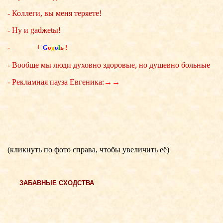
- Коллеги, вы меня теряете!
- Ну и gadжеtы!
-
+
G
o
g
o
l
ь
!
- Вообще мы люди духовно здоровые, но душевно больные
- Рекламная пауза Евгеника:
→→
(кликнуть по фото справа, чтобы увеличить её)
ЗАБАВНЫЕ СХОДСТВА