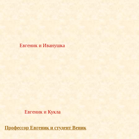
Евгеник и Иванушка
Евгеник и Кукла
Професcор Евгеник и студент Веник