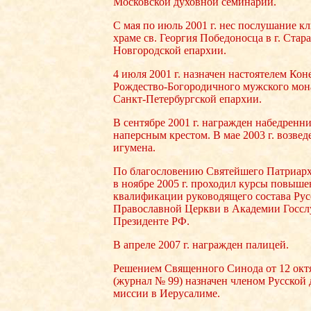
Московской духовной семинарии.
С мая по июль 2001 г. нес послушание к
храме св. Георгия Победоносца в г. Стара
Новгородской епархии.
4 июля 2001 г. назначен настоятелем Кон
Рождество-Богородичного мужского мон
Санкт-Петербургской епархии.
В сентябре 2001 г. награжден набедренн
наперсным крестом. В мае 2003 г. возвед
игумена.
По благословению Святейшего Патриарх
в ноябре 2005 г. проходил курсы повыше
квалификации руководящего состава Рус
Православной Церкви в Академии Госс
Президенте РФ.
В апреле 2007 г. награжден палицей.
Решением Священного Синода от 12 октя
(журнал № 99) назначен членом Русской
миссии в Иерусалиме.