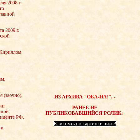
ля 2008 г.
то-
славной
а 2009 г.
сской
 Кириллом
им.
 (заочно).
ИЗ АРХИВА
"ОБА-НА!"
, -
ии
РАНЕЕ НЕ
вной
ПУБЛИКОВАВШИЙСЯ
РОЛИК
↓
иденте РФ.
К
ликнуть по картинке ниже!
 в