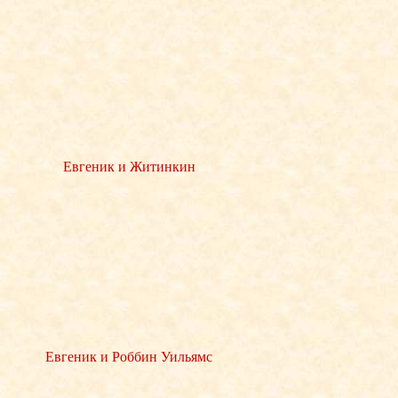
Евгеник и Житинкин
Евгеник и Роббин Уильямс