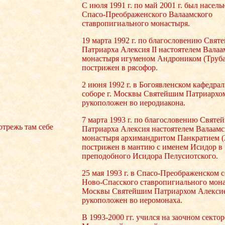
С июля 1991 г. по май 2001 г. был насел
Спасо-Преображенского Валаамского
ставропигиального монастыря.
19 марта 1992 г. по благословению Свят
Патриарха Алексия II настоятелем Валаа
монастыря игуменом Андроником (Труб
пострижен в рясофор.
2 июня 1992 г. в Богоявленском кафедра
соборе г. Москвы Святейшим Патриархо
рукоположен во иеродиакона.
7 марта 1993 г. по благословению Святе
 отрежь там себе
Патриарха Алексия настоятелем Валаамс
монастыря архимандритом Панкратием 
пострижен в мантию с именем Исидор в 
преподобного Исидора Пелусиотского.
25 мая 1993 г. в Спасо-Преображенском 
Ново-Спасского ставропигиального мона
Москвы Святейшим Патриархом Алекси
рукоположен во иеромонаха.
В 1993-2000 гг. учился на заочном сектор