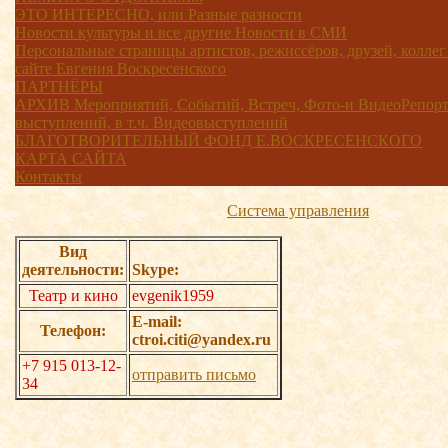
ЭТО ИНТЕРЕСНО, или Разные разности
Новости культуры и все другие Новости в СМИ
Персональные страницы артистов, режиссёров, друзей, коллег
сайте Евгения Воскресенского
ПАРТНЁРЫ
АРХИВ Мероприятий, Событий, Встреч, Фото-и ВидеоРепорт
выступлений, в т.ч. Видеовыступлений
БЛАГОТВОРИТЕЛЬНЫЙ ФОНД Е.ВОСКРЕСЕНСКОГО
КАРТА САЙТА
Контакты
Система управления
Вид
деятельности:
Skype:
Театр и кино
evgenik1959
E-mail:
Телефон:
ctroi.citi@yandex.ru
+7 915 013-12-
отправить письмо
34