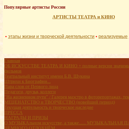
Популярные артисты России
АРТИСТЫ ТЕАТРА и КИНО
•
этапы жизни и творческой деятельности
•
реализуемые
Главная
ОБ ИСКУССТВЕ ТЕАТРА И КИНО + полные версии значимых
фильмов
Театральный институт имени Б.В. Щукина
Штрихи к Биографии...
Пара слов от Первого лица
Педагоги, друзья, коллеги
"На жизненном пути" / Галерея маэстро в фоторепортажах, текс
МЕЦЕНАТСТВО и ТВОРЧЕСТВО (новейший период)
Текущая деятельность и творческое наследие
ПРЕССА
НАГРАДЫ И ПРИЗЫ
О МУЗЫКАльном искусстве, а также...... МУЗЫКАЛЬНАЯ П
НЕМНОГО ОТДОХНЁМ...