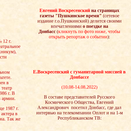
Евгений Воскресенский
на страницах
газеты "Пушкинское время"
(сетевое
издание г.о.Пушкинский) делится своими
впечатлениями
о поездке на
Донбасс
(
кликнуть по фото ниже, чтобы
открыть репортаж о событии
):
 12 г.
еатральное
хникум),
ости
Е.Воскресенский с гуманитарной миссией в
льном
Донбассе
ьтете.
ен в
(10.08-14.08.2022)
 театр
986 г. В
В составе представителей Русского
в армии.
Космического Общества, Евгений
Александрович посетил Донбасс, где дал
е 1987 г.
интервью на телекомпании Оплот и на 1-м
 актера в
Республиканском ТВ:
а. Так же