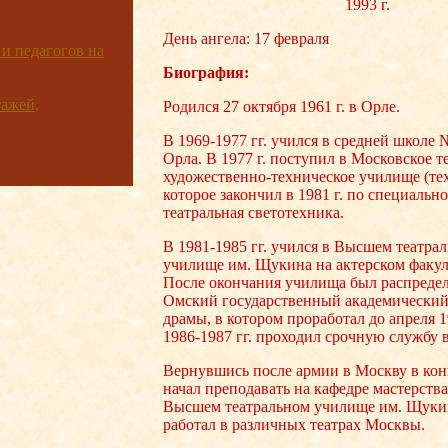
1993 г.
День ангела: 17 февраля
 и педагогов на
Биография:
ажей,
Родился 27 октября 1961 г. в Орле.
В 1969-1977 гг. учился в средней школе №
Орла. В 1977 г. поступил в Московское т
художественно-техническое училище (те
которое закончил в 1981 г. по специальн
театральная светотехника.
В 1981-1985 гг. учился в Высшем театра
училище им. Щукина на актерском факул
После окончания училища был распредел
Омский государственный академический
драмы, в котором проработал до апреля 1
1986-1987 гг. проходил срочную службу 
Вернувшись после армии в Москву в конц
начал преподавать на кафедре мастерства
Высшем театральном училище им. Щукин
работал в различных театрах Москвы.