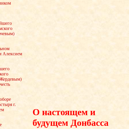
ьником
ейшего
мского
ачевым)
льном
м Алексием
йшего
кого
(Жердевым)
честь
соборе
стыря г.
О настоящем и
ем
будущем Донбасса
е