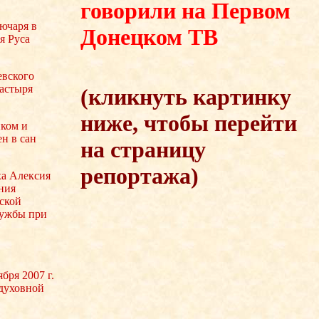
говорили на Первом
лючаря в
Донецком ТВ
я Руса
евского
астыря
(кликнуть картинку
ниже, чтобы перейти
иком и
ен в сан
на страницу
репортажа)
а Алексия
ния
ской
лужбы при
бря 2007 г.
 духовной