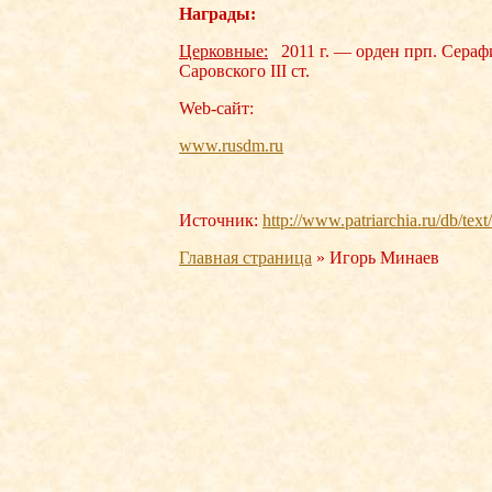
Награды:
Церковные:
2011 г. — орден прп. Сераф
Саровского III ст.
Web-сайт:
www.rusdm.ru
Источник:
http://www.patriarchia.ru/db/tex
Главная страница
»
Игорь Минаев