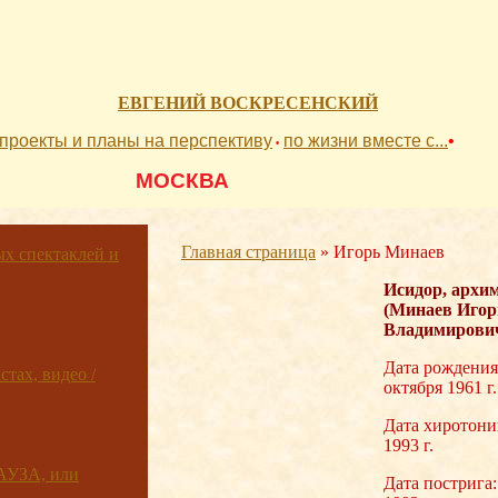
ЕВГЕНИЙ ВОСКРЕСЕНСКИЙ
проекты и планы на перспективу
по жизни вместе с...
•
•
          МОСКВА 
Главная страница
»
Игорь Минаев
 спектаклей и
Исидор, архи
(Минаев Игор
Владимирови
Дата рождения
тах, видео /
октября 1961 г.
Дата хиротони
1993 г.
АУЗА, или
Дата пострига: