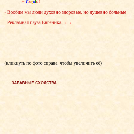
-
+
G
o
g
o
l
ь
!
- Вообще мы люди духовно здоровые, но душевно больные
- Рекламная пауза Евгеника:
→→
(кликнуть по фото справа, чтобы увеличить её)
ЗАБАВНЫЕ СХОДСТВА