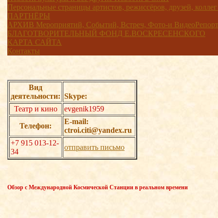
Персональные страницы артистов, режиссёров, друзей, коллег
ПАРТНЁРЫ
АРХИВ Мероприятий, Событий, Встреч, Фото-и ВидеоРепорта
БЛАГОТВОРИТЕЛЬНЫЙ ФОНД Е.ВОСКРЕСЕНСКОГО
КАРТА САЙТА
Контакты
Вид
деятельности:
Skype:
Театр и кино
evgenik1959
E-mail:
Телефон:
ctroi.citi@yandex.ru
+7 915 013-12-
отправить письмо
34
Обзор с Международной Космической Станции в реальном времени