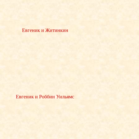
Евгеник и Житинкин
Евгеник и Роббин Уильямс