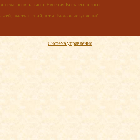
 и педагогов на сайте Евгения Воскресенского
жей, выступлений, в т.ч. Видеовыступлений
Система управления