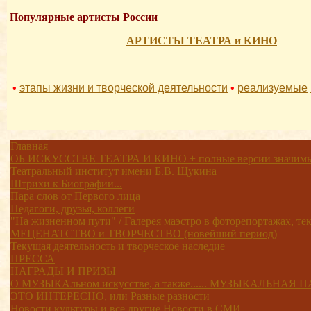
Популярные артисты России
АРТИСТЫ ТЕАТРА и КИНО
•
этапы жизни и творческой деятельности
•
реализуемые
Главная
ОБ ИСКУССТВЕ ТЕАТРА И КИНО + полные версии значимых
Театральный институт имени Б.В. Щукина
Штрихи к Биографии...
Пара слов от Первого лица
Педагоги, друзья, коллеги
"На жизненном пути" / Галерея маэстро в фоторепортажах, текс
МЕЦЕНАТСТВО и ТВОРЧЕСТВО (новейший период)
Текущая деятельность и творческое наследие
ПРЕССА
НАГРАДЫ И ПРИЗЫ
О МУЗЫКАльном искусстве, а также...... МУЗЫКАЛЬНАЯ
ЭТО ИНТЕРЕСНО, или Разные разности
Новости культуры и все другие Новости в СМИ