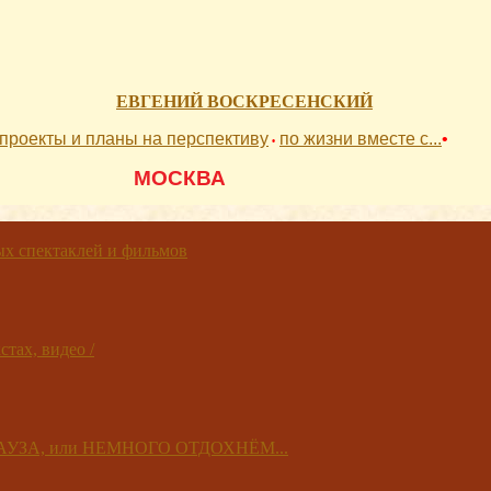
ЕВГЕНИЙ ВОСКРЕСЕНСКИЙ
проекты и планы на перспективу
по жизни вместе с...
•
•
          МОСКВА 
 спектаклей и фильмов
тах, видео /
 ПАУЗА, или НЕМНОГО ОТДОХНЁМ...