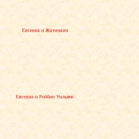
Евгеник и Житинкин
Евгеник и Роббин Уильямс