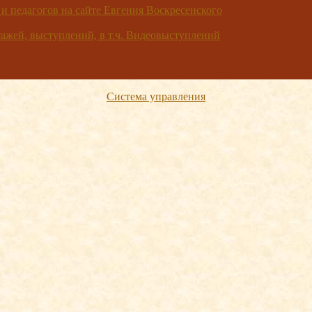
 и педагогов на сайте Евгения Воскресенского
жей, выступлений, в т.ч. Видеовыступлений
Система управления