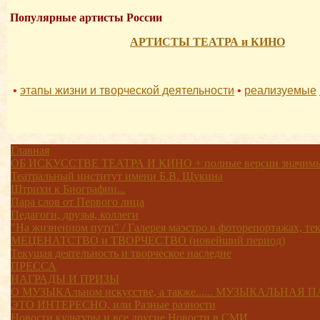
Популярные артисты России
АРТИСТЫ ТЕАТРА и КИНО
•
этапы жизни и творческой деятельности
•
реализуемые
Главная
ОБ ИСКУССТВЕ ТЕАТРА И КИНО + полные версии значимых
Театральный институт имени Б.В. Щукина
Штрихи к Биографии...
Пара слов от Первого лица
Педагоги, друзья, коллеги
"На жизненном пути" / Галерея маэстро в фоторепортажах, текс
МЕЦЕНАТСТВО и ТВОРЧЕСТВО (новейший период)
Текущая деятельность и творческое наследие
ПРЕССА
НАГРАДЫ И ПРИЗЫ
О МУЗЫКАльном искусстве, а также...... МУЗЫКАЛЬНАЯ
ЭТО ИНТЕРЕСНО, или Разные разности
Новости культуры и все другие Новости в СМИ