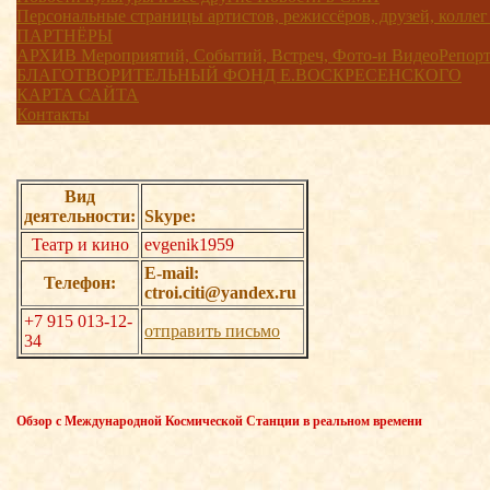
Персональные страницы артистов, режиссёров, друзей, коллег
ПАРТНЁРЫ
АРХИВ Мероприятий, Событий, Встреч, Фото-и ВидеоРепорта
БЛАГОТВОРИТЕЛЬНЫЙ ФОНД Е.ВОСКРЕСЕНСКОГО
КАРТА САЙТА
Контакты
Вид
деятельности:
Skype:
Театр и кино
evgenik1959
E-mail:
Телефон:
ctroi.citi@yandex.ru
+7 915 013-12-
отправить письмо
34
Обзор с Международной Космической Станции в реальном времени