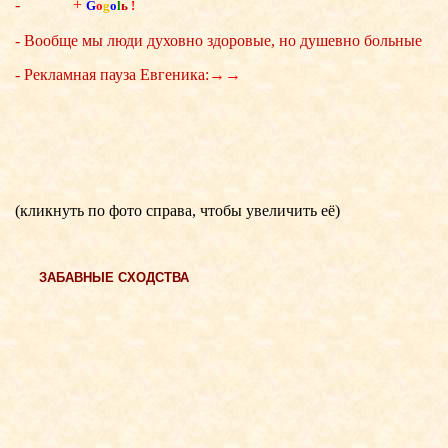
-
+
G
o
g
o
l
ь
!
- Вообще мы люди духовно здоровые, но душевно больные
- Рекламная пауза Евгеника:
→→
(кликнуть по фото справа, чтобы увеличить её)
ЗАБАВНЫЕ СХОДСТВА