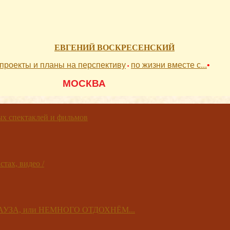
ЕВГЕНИЙ ВОСКРЕСЕНСКИЙ
проекты и планы на перспективу
по жизни вместе с...
•
•
          МОСКВА 
 спектаклей и фильмов
тах, видео /
 ПАУЗА, или НЕМНОГО ОТДОХНЁМ...