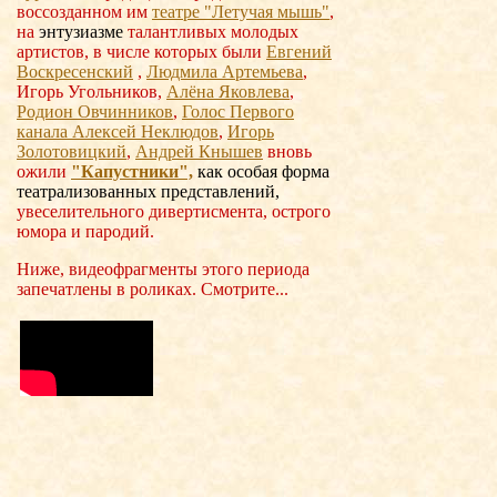
воссозданном им
театре "Летучая мышь"
,
на
энтузиазме
талантливых молодых
артистов, в числе которых были
Евгений
Воскресенский
,
Людмила Артемьева
,
Игорь Угольников,
Алёна Яковлева
,
Родион Овчинников
,
Голос Первого
канала Алексей Неклюдов
,
Игорь
Золотовицкий
,
Андрей Кнышев
вновь
ожили
"Капустники",
как
особая форма
театрализованных представлений,
увеселительного дивертисмента, острого
юмора и пародий.
Ниже, видеофрагменты этого периода
запечатлены в роликах. Смотрите...