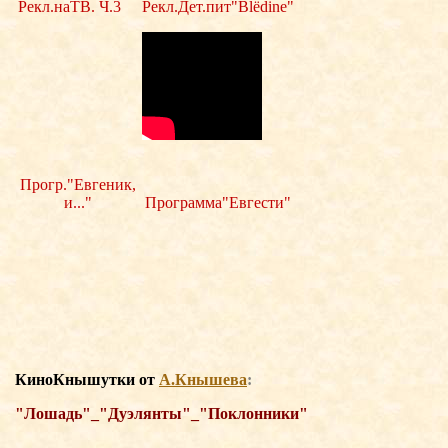
Рекл.наТВ. Ч.3
Рекл.Дет.пит"Blёdine"
Прогр."Евгеник,
и..."
Программа"Евгести"
КиноКнышутки о
т
А.Кнышева
:
"Лошадь"_"Дуэлянты"_"Поклонники"