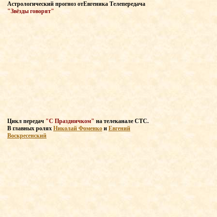
Астрологический прогноз
от
Евгеника Т
елепередача
"Звёзды говорят"
Цикл передач
"С Праздничком"
на телеканале СТС
.
В главных
ролях
Николай Фоменко
и
Евгений
Воскресенский