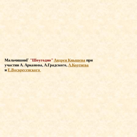
МальчишниГ
"Шоугодно"
Андрея Кнышева
при
участии
А. Арканова, А.Градского,
А.Кортнева
и
Е.Воскресенского