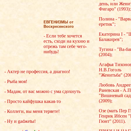
день, или Жени
Фигаро" (1993);
Полина - "Варв
ЕВГЕНИЗМЫ от
еретик";
Воскресенского
Екатерина I - "
- Если тебе хочется
Балакирев";
есть, сходи на кухню и
отрежь там себе чего-
Тугина - "Ва-ба
нибудь!
(2004);
Агафья Тихонов
Н.В.Гоголь
- Актер не профессия, а диагноз!
"Женитьба" (200
- Рыба моя!
Любовь Андрее
Раневская - А.П
- Мадам, от вас можно с ума сдохнуть
"Вишневый сад
(2009);
- Просто кайфушка какая-то
Озе (мать Пер Г
- Коллеги, вы меня теряете!
Генрик Ибсен 
- Ну и gadжеtы!
Гюнт" (2011).