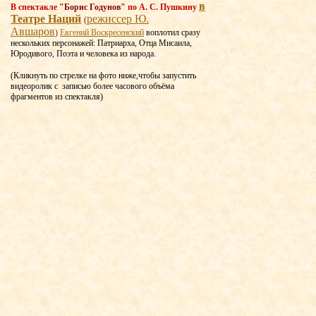
в
В спектакле
"Борис Годунов"
по А. С. Пушкину
Театре Наций
режиссер Ю.
(
Авшаров
)
Евгений Воскресенский
воплотил сразу
нескольких персонажей: Патриарха, Отца Мисаила,
Юродивого, Поэта и человека из народа.
(Кликнуть по стрелке на фото ниже,чтобы запустить
видеоролик с записью более часового объёма
фрагментов из спектакля)