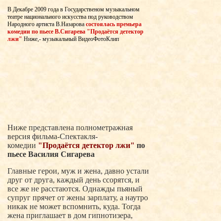
В Декабре 2009 года в Государственом музыкальном
театре национального искусства под руководством
Народного артиста В.Назарова
состоялась премьера
комедии по пьесе В.Сигарева "Продаётся детектор
лжи"
Ниже,- музыкальный ВидеоФотоКлип
Ниже представлена полнометражная
версия фильма-Спектакля-
комедии
"Продаётся детектор лжи"
по
пьесе Василия Сигарева
Главные герои, муж и жена, давно устали
друг от друга, каждый день ссорятся, и
все же не расстаются. Однажды пьяный
супруг прячет от жены зарплату, а наутро
никак не может вспомнить, куда. Тогда
жена приглашает в дом гипнотизера,