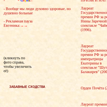
-
+
ПРИЗЫ И НА
G
o
g
o
l
ь
!
Лауреат
- Вообще мы люди духовно здоровые, но
Государственно
душевно больные
премии РФ за р
Нины Заречной
- Рекламная пауза
спектакле "Чай
Евгеника:
→→
(1996).
Лауреат
Государственно
премии РФ за р
(кликнуть по
императрицы
фото справа,
Екатерины в
чтобы увеличить
спектакле "Шут
её)
Балакирев" (200
ЗАБАВНЫЕ СХОДСТВА
Орден Почёта (
Лауреат премии