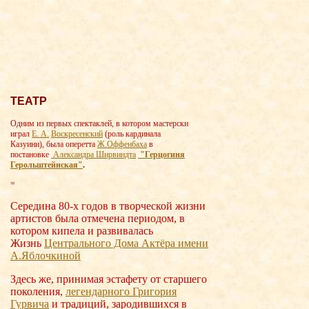
ТЕАТР
Одним из первых спектаклей, в котором мастерски
играл
Е. А.
Воскресенский
(роль кардинала
Казуини), была оперетта
Ж.Оффенбаха
в
постановке
Александра Ширвиндта
"Герцогиня
Герольштейнская"
.
=
Середина 80-х годов в творческой жизни
артистов была отмечена периодом, в
котором кипела и развивалась
Жизнь
Центрального Дома Актёра имени
А.Яблочки
ной
Здесь же, принимая эстафету от старшего
поколения,
легендарного Григория
Гурвича
и традиций, зародившихся в