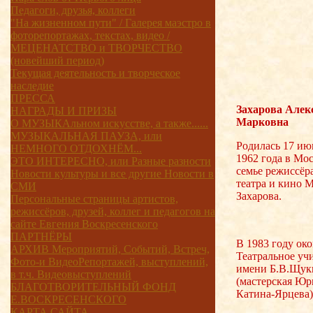
Педагоги, друзья, коллеги
"На жизненном пути" / Галерея маэстро в
фоторепортажах, текстах, видео /
МЕЦЕНАТСТВО и ТВОРЧЕСТВО
(новейший период)
Текущая деятельность и творческое
наследие
ПРЕССА
Захарова Алек
НАГРАДЫ И ПРИЗЫ
Марковна
О МУЗЫКАльном искусстве, а также......
МУЗЫКАЛЬНАЯ ПАУЗА, или
Родилась 17 ию
НЕМНОГО ОТДОХНЁМ...
1962 года в Мос
ЭТО ИНТЕРЕСНО, или Разные разности
семье режиссёр
Новости культуры и все другие Новости в
театра и кино 
СМИ
Захарова.
Персональные страницы артистов,
режиссёров, друзей, коллег и педагогов на
сайте Евгения Воскресенского
ПАРТНЁРЫ
В 1983 году ок
АРХИВ Мероприятий, Событий, Встреч,
Театральное уч
Фото-и ВидеоРепортажей, выступлений,
имени Б.В.Щук
в т.ч. Видеовыступлений
(мастерская Юр
БЛАГОТВОРИТЕЛЬНЫЙ ФОНД
Катина-Ярцева)
Е.ВОСКРЕСЕНСКОГО
КАРТА САЙТА