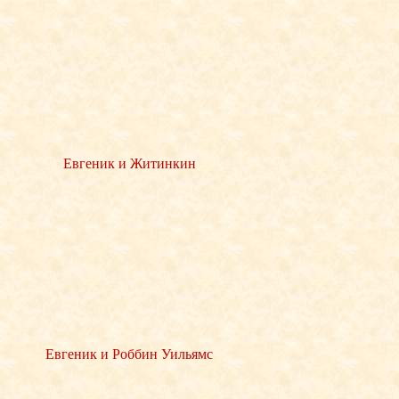
Евгеник и Житинкин
Евгеник и Роббин Уильямс