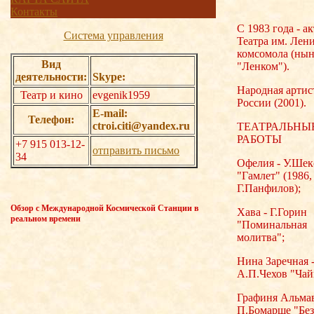
Контакты
С 1983 года - а
Система управления
Театра им. Лен
комсомола (нын
Вид
"Ленком").
деятельности:
Skype:
Народная артис
Театр и кино
evgenik1959
России (2001).
E-mail:
Телефон:
ctroi.citi@yandex.ru
ТЕАТРАЛЬНЫ
РАБОТЫ
+7 915 013-12-
отправить письмо
34
Офелия - У.Ше
"Гамлет" (1986,
Г.Панфилов);
Обзор с Международной Космической Станции в
Хава - Г.Горин
реальном времени
"Поминальная
молитва";
Нина Заречная 
А.П.Чехов "Чай
Графиня Альмав
П.Бомарше "Бе