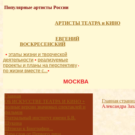
Популярные артисты России
АРТИСТЫ ТЕАТРА и КИНО
ЕВГЕНИЙ
ВОСКРЕСЕНСКИЙ
•
этапы жизни и творческой
деятельности
•
реализуемые
проекты и планы на перспективу
•
по жизни вместе с...
•
          МОСКВА 
Главная
Главная страни
ОБ ИСКУССТВЕ ТЕАТРА И КИНО +
Александра Зах
полные версии значимых спектаклей и
фильмов
Театральный институт имени Б.В.
Щукина
Штрихи к Биографии...
Пара слов от Первого лица