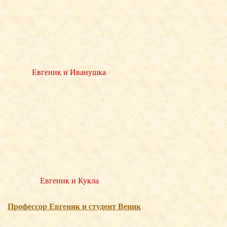
Евгеник и Иванушка
Евгеник и Кукла
Професcор Евгеник и студент Веник