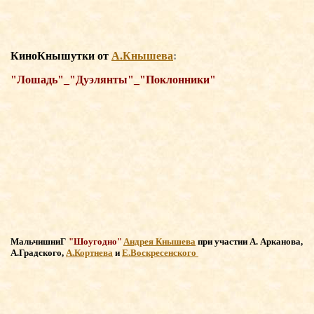
КиноКнышутки о
т
А.Кнышева
:
"Лошадь"_"Дуэлянты"_"Поклонники"
МальчишниГ
"Шоугодно"
Андрея Кнышева
при участии
А. Арканова,
А.Градского,
А.Кортнева
и
Е.Воскресенского