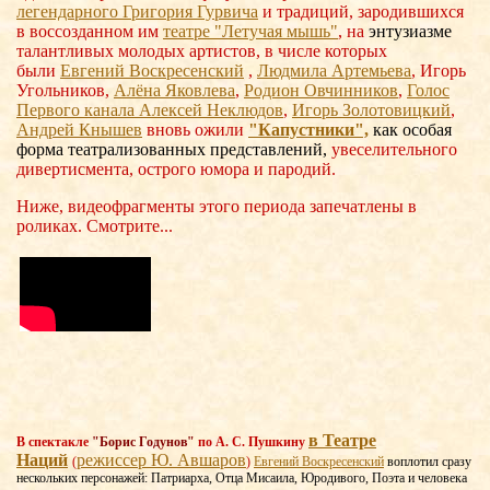
легендарного Григория Гурвича
и традиций, зародившихся
в воссозданном им
театре "Летучая мышь"
, на
энтузиазме
талантливых молодых артистов, в числе которых
были
Евгений Воскресенский
,
Людмила Артемьева
, Игорь
Угольников,
Алёна Яковлева
,
Родион Овчинников
,
Голос
Первого канала Алексей Неклюдов
,
Игорь Золотовицкий
,
Андрей Кнышев
вновь ожили
"Капустники",
как
особая
форма театрализованных представлений,
увеселительного
дивертисмента, острого юмора и пародий.
Ниже, видеофрагменты этого периода запечатлены в
роликах. Смотрите...
в Театре
В спектакле
"Борис Годунов"
по А. С. Пушкину
Наций
режиссер Ю. Авшаров
(
)
Евгений Воскресенский
воплотил сразу
нескольких персонажей: Патриарха, Отца Мисаила, Юродивого, Поэта и человека