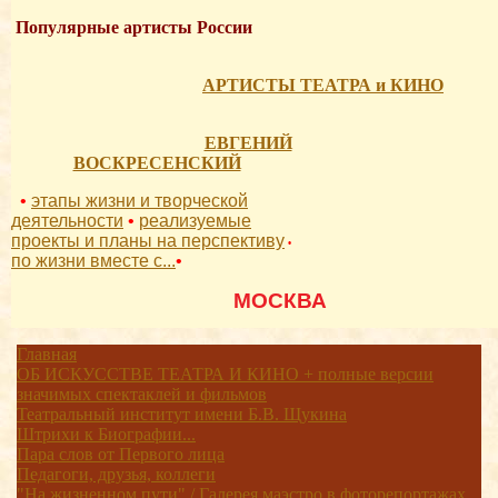
Популярные артисты России
АРТИСТЫ ТЕАТРА и КИНО
ЕВГЕНИЙ
ВОСКРЕСЕНСКИЙ
•
этапы жизни и творческой
деятельности
•
реализуемые
проекты и планы на перспективу
•
по жизни вместе с...
•
          МОСКВА 
Главная
ОБ ИСКУССТВЕ ТЕАТРА И КИНО + полные версии
значимых спектаклей и фильмов
Театральный институт имени Б.В. Щукина
Штрихи к Биографии...
Пара слов от Первого лица
Педагоги, друзья, коллеги
"На жизненном пути" / Галерея маэстро в фоторепортажах,