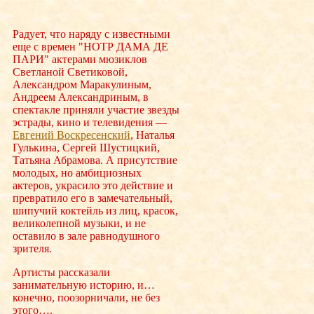
Радует, что наряду с известными
еще с времен "НОТР ДАМА ДЕ
ПАРИ" актерами мюзиклов
Светланой Светиковой,
Александром Маракулиным,
Андреем Александриным, в
спектакле приняли участие звезды
эстрады, кино и телевидения —
Евгений Воскресенский
, Наталья
Гулькина, Сергей Шустицкий,
Татьяна Абрамова. А присутствие
молодых, но амбициозных
актеров, украсило это действие и
превратило его в замечательный,
шипучий коктейль из лиц, красок,
великолепной музыки, и не
оставило в зале равнодушного
зрителя.
Артисты рассказали
занимательную историю, и…
конечно, поозорничали, не без
этого….