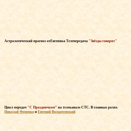
Астрологический прогноз
от
Евгеника Т
елепередача
"Звёзды говорят"
Цикл передач
"С Праздничком"
на телеканале СТС
. В главных
ролях
Николай Фоменко
и
Евгений Воскресенский