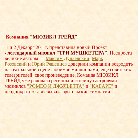
Компания
"МЮЗИКЛ ТРЕЙД"
1 и 2 Декабря 2011г. представила новый Проект
-
легендарный мюзикл "ТРИ
МУШКЕТЕРА"
. Неспроста
великие авторы —
Максим Дунаевский
,
Марк
Розовский
и
Юрий Ряшенцев
доверили компании возродить
на театральной сцене любимое миллионами, ещё советских
телезрителей, свое произведение. Команда МЮЗИКЛ
ТРЕЙД уже радовала регионы и столицу гастролями
мюзиклов
"РОМЕО И ДЖУЛЬЕТТА"
и
"КАБАРЕ"
и
неоднократно завоевывала зрительские симпатии.