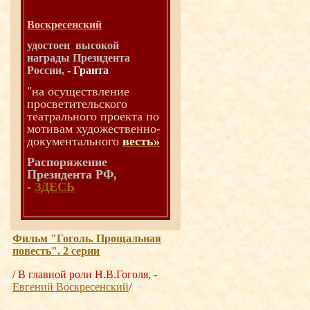
Воскресенский
удостоен высокой
награды Президента
России,
-
Гранта
"н
а осуществление
просветительского
театрального проекта по
мотивам художественно-
документального
весть»
Распоряжение
Президента РФ,
-
ЗДЕСЬ
Фильм "Гоголь. Прощальная
повесть". 2 серии
/ В главной роли Н.В.Гоголя, -
Евгений Воскресенский
/