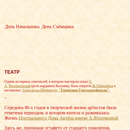
День Начальника
День Съёмщика
ТЕАТР
Одним из первых спектаклей, в котором мастерски играл
Е.
А.
Воскресенский
(роль кардинала Казуини), была оперетта
Ж.Оффенбаха
в
постановке
Александра Ширвиндта
"Герцогиня Герольштейнская"
.
=
Середина 80-х годов в творческой жизни артистов была
отмечена периодом, в котором кипела и развивалась
Жизнь
Центрального Дома Актёра имени А.Яблочки
ной
Здесь же, принимая эстафету от старшего поколения,