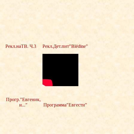
Рекл.наТВ. Ч.3
Рекл.Дет.пит"Blёdine"
Прогр."Евгеник,
и..."
Программа"Евгести"