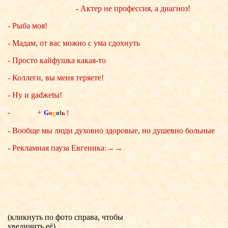
- Актер не профессия, а диагноз!
- Рыба моя!
- Мадам, от вас можно с ума сдохнуть
- Просто кайфушка какая-то
- Коллеги, вы меня теряете!
- Ну и gadжеtы!
-
+
G
o
g
o
l
ь
!
- Вообще мы люди духовно здоровые, но душевно больные
- Рекламная пауза Евгеника:
→→
(кликнуть по фото справа, чтобы
увеличить её)