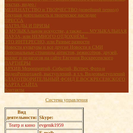
текстах, видео /
МЕЦЕНАТСТВО и ТВОРЧЕСТВО (новейший период)
Текущая деятельность и творческое наследие
ПРЕССА
НАГРАДЫ И ПРИЗЫ
О МУЗЫКАльном искусстве, а также...... МУЗЫКАЛЬНАЯ
ПАУЗА, или НЕМНОГО ОТДОХНЁМ...
ЭТО ИНТЕРЕСНО, или Разные разности
Новости культуры и все другие Новости в СМИ
Персональные страницы артистов, режиссёров, друзей,
коллег и педагогов на сайте Евгения Воскресенского
ПАРТНЁРЫ
АРХИВ Мероприятий, Событий, Встреч, Фото-и
ВидеоРепортажей, выступлений, в т.ч. Видеовыступлений
БЛАГОТВОРИТЕЛЬНЫЙ ФОНД Е.ВОСКРЕСЕНСКОГО
КАРТА САЙТА
Контакты
Система управления
Вид
деятельности:
Skype:
Театр и кино
evgenik1959
E-mail: