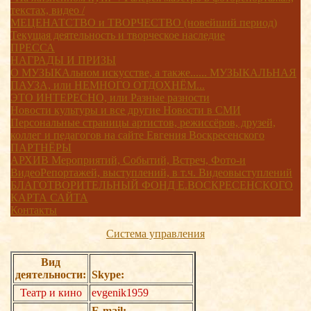
текстах, видео /
МЕЦЕНАТСТВО и ТВОРЧЕСТВО (новейший период)
Текущая деятельность и творческое наследие
ПРЕССА
НАГРАДЫ И ПРИЗЫ
О МУЗЫКАльном искусстве, а также...... МУЗЫКАЛЬНАЯ
ПАУЗА, или НЕМНОГО ОТДОХНЁМ...
ЭТО ИНТЕРЕСНО, или Разные разности
Новости культуры и все другие Новости в СМИ
Персональные страницы артистов, режиссёров, друзей,
коллег и педагогов на сайте Евгения Воскресенского
ПАРТНЁРЫ
АРХИВ Мероприятий, Событий, Встреч, Фото-и
ВидеоРепортажей, выступлений, в т.ч. Видеовыступлений
БЛАГОТВОРИТЕЛЬНЫЙ ФОНД Е.ВОСКРЕСЕНСКОГО
КАРТА САЙТА
Контакты
Система управления
Вид
деятельности:
Skype:
Театр и кино
evgenik1959
E-mail: