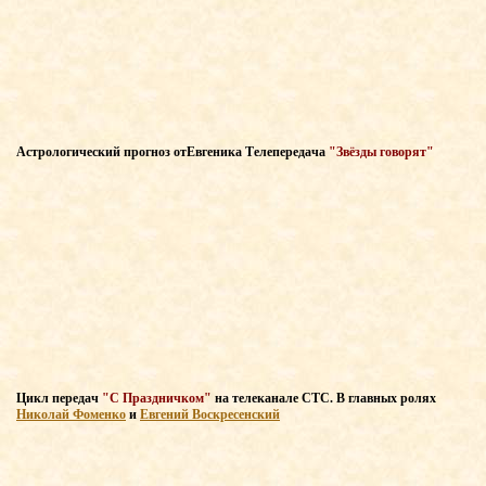
Астрологический прогноз
от
Евгеника Т
елепередача
"Звёзды говорят"
Цикл передач
"С Праздничком"
на телеканале СТС
. В главных
ролях
Николай Фоменко
и
Евгений Воскресенский