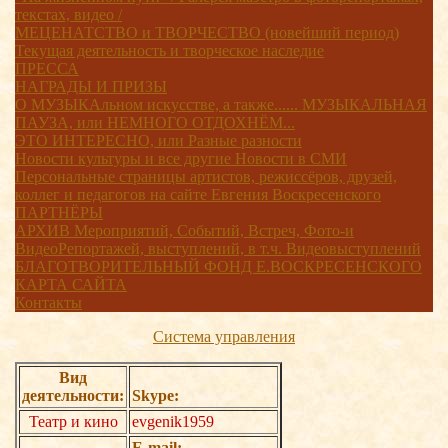
текстах, видео /
МЕЦЕНАТСТВО и ТВОРЧЕСТВО (новейший период)
Текущая деятельность и творческое наследие
ПРЕССА
НАГРАДЫ И ПРИЗЫ
О МУЗЫКАльном искусстве, а также...... МУЗЫКАЛЬНАЯ
ПАУЗА, или НЕМНОГО ОТДОХНЁМ...
ЭТО ИНТЕРЕСНО, или Разные разности
Новости культуры и все другие Новости в СМИ
Персональные страницы артистов, режиссёров, друзей,
коллег и педагогов на сайте Евгения Воскресенского
ПАРТНЁРЫ
АРХИВ Мероприятий, Событий, Встреч, Фото-и
ВидеоРепортажей, выступлений, в т.ч. Видеовыступлений
БЛАГОТВОРИТЕЛЬНЫЙ ФОНД Е.ВОСКРЕСЕНСКОГО
КАРТА САЙТА
Контакты
Система управления
Вид
деятельности:
Skype:
Театр и кино
evgenik1959
E-mail: