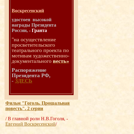
Воскресенский
удостоен высокой
награды Президента
России,
-
Гранта
"н
а осуществление
просветительского
театрального проекта по
мотивам художественно-
документального
весть»
Распоряжение
Президента РФ,
-
ЗДЕСЬ
Фильм "Гоголь. Прощальная
повесть". 2 серии
/ В главной роли Н.В.Гоголя, -
Евгений Воскресенский
/