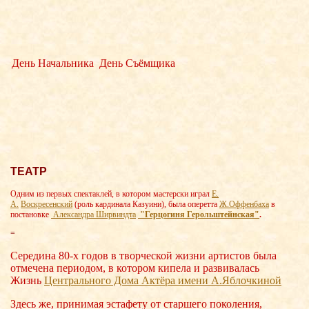
День Начальника
День Съёмщика
ТЕАТР
Одним из первых спектаклей, в котором мастерски играл
Е.
А.
Воскресенский
(роль кардинала Казуини), была оперетта
Ж.Оффенбаха
в
постановке
Александра Ширвиндта
"Герцогиня Герольштейнская"
.
=
Середина 80-х годов в творческой жизни артистов была
отмечена периодом, в котором кипела и развивалась
Жизнь
Центрального Дома Актёра имени А.Яблочки
ной
Здесь же, принимая эстафету от старшего поколения,