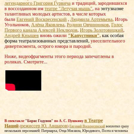
легендарного Григория Гурвича
и традиций, зародившихся
в воссозданном им
театре "Летучая мышь"
, на
энтузиазме
талантливых молодых артистов, в числе которых
были
Евгений Воскресенский
,
Людмила Артемьева
, Игорь
Угольников,
Алёна Яковлева
,
Родион Овчинников
,
Голос
Первого канала Алексей Неклюдов
,
Игорь Золотовицкий
,
Андрей Кнышев
вновь ожили
"Капустники",
как
особая
форма театрализованных представлений,
увеселительного
дивертисмента, острого юмора и пародий.
Ниже, видеофрагменты этого периода запечатлены в
роликах. Смотрите...
в Театре
В спектакле
"Борис Годунов"
по А. С. Пушкину
Наций
режиссер Ю. Авшаров
(
)
Евгений Воскресенский
воплотил сразу
нескольких персонажей: Патриарха, Отца Мисаила, Юродивого, Поэта и человека