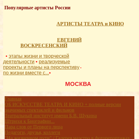
Популярные артисты России
АРТИСТЫ ТЕАТРА и КИНО
ЕВГЕНИЙ
ВОСКРЕСЕНСКИЙ
•
этапы жизни и творческой
деятельности
•
реализуемые
проекты и планы на перспективу
•
по жизни вместе с...
•
          МОСКВА 
Главная
ОБ ИСКУССТВЕ ТЕАТРА И КИНО + полные версии
значимых спектаклей и фильмов
Театральный институт имени Б.В. Щукина
Штрихи к Биографии...
Пара слов от Первого лица
Педагоги, друзья, коллеги
"На жизненном пути" / Галерея маэстро в фоторепортажах,