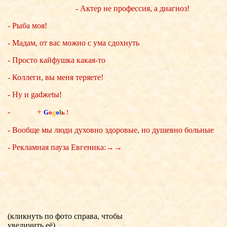
- Актер не профессия, а диагноз!
- Рыба моя!
- Мадам, от вас можно с ума сдохнуть
- Просто кайфушка какая-то
- Коллеги, вы меня теряете!
- Ну и gadжеtы!
-
+
G
o
g
o
l
ь
!
- Вообще мы люди духовно здоровые, но душевно больные
- Рекламная пауза Евгеника:
→→
(кликнуть по фото справа, чтобы
увеличить её)