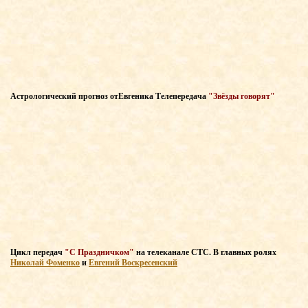
Астрологический прогноз
от
Евгеника Т
елепередача
"Звёзды говорят"
Цикл передач
"С Праздничком"
на телеканале СТС
. В главных
ролях
Николай Фоменко
и
Евгений Воскресенский