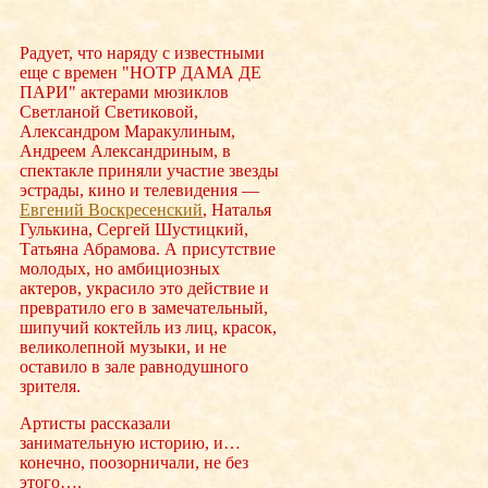
Радует, что наряду с известными
еще с времен "НОТР ДАМА ДЕ
ПАРИ" актерами мюзиклов
Светланой Светиковой,
Александром Маракулиным,
Андреем Александриным, в
спектакле приняли участие звезды
эстрады, кино и телевидения —
Евгений Воскресенский
, Наталья
Гулькина, Сергей Шустицкий,
Татьяна Абрамова. А присутствие
молодых, но амбициозных
актеров, украсило это действие и
превратило его в замечательный,
шипучий коктейль из лиц, красок,
великолепной музыки, и не
оставило в зале равнодушного
зрителя.
Артисты рассказали
занимательную историю, и…
конечно, поозорничали, не без
этого….