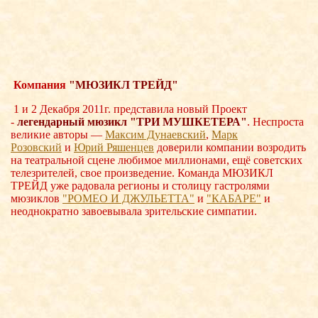
Компания
"МЮЗИКЛ ТРЕЙД"
1 и 2 Декабря 2011г. представила новый Проект
-
легендарный мюзикл "ТРИ
МУШКЕТЕРА"
. Неспроста
великие авторы —
Максим Дунаевский
,
Марк
Розовский
и
Юрий Ряшенцев
доверили компании возродить
на театральной сцене любимое миллионами, ещё советских
телезрителей, свое произведение. Команда МЮЗИКЛ
ТРЕЙД уже радовала регионы и столицу гастролями
мюзиклов
"РОМЕО И ДЖУЛЬЕТТА"
и
"КАБАРЕ"
и
неоднократно завоевывала зрительские симпатии.