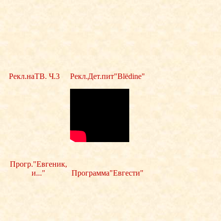
Рекл.наТВ. Ч.3
Рекл.Дет.пит"Blёdine"
Прогр."Евгеник,
и..."
Программа"Евгести"