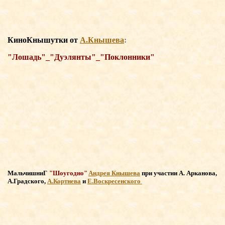
КиноКнышутки о
т
А.Кнышева
:
"Лошадь"_"Дуэлянты"_"Поклонники"
МальчишниГ
"Шоугодно"
Андрея Кнышева
при участии
А. Арканова,
А.Градского,
А.Кортнева
и
Е.Воскресенского