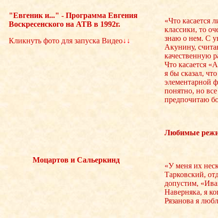
"Евгеник и..." - Программа Евгения
«Что касается л
Воскресенского на АТВ в 1992г.
классики, то о
знаю о нем. С 
Кликнуть фото для запуска Видео
↓↓
Акунину, счита
качественную р
Что касается «
я бы сказал, чт
элементарной ф
понятно, но все
предпочитаю бо
Любимые режи
Моцартов и Сальеркинд
«У меня их неск
Тарковский, отд
допустим, «Ива
Наверняка, я ког
Рязанова я любл