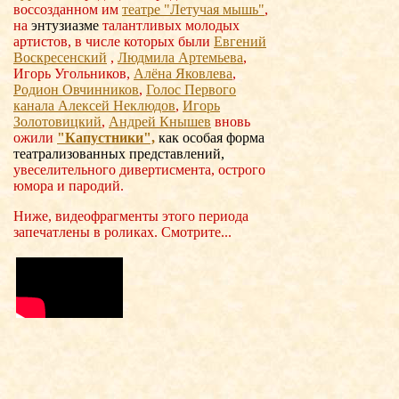
воссозданном им
театре "Летучая мышь"
,
на
энтузиазме
талантливых молодых
артистов, в числе которых были
Евгений
Воскресенский
,
Людмила Артемьева
,
Игорь Угольников,
Алёна Яковлева
,
Родион Овчинников
,
Голос Первого
канала Алексей Неклюдов
,
Игорь
Золотовицкий
,
Андрей Кнышев
вновь
ожили
"Капустники",
как
особая форма
театрализованных представлений,
увеселительного дивертисмента, острого
юмора и пародий.
Ниже, видеофрагменты этого периода
запечатлены в роликах. Смотрите...