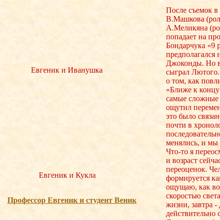
После съемок в
В.Машкова (рол
А.Меликяна (ро
попадает на пр
Бондарчука «9 р
предполагался 
Джоконды. Но в
Евгеник и Иванушка
сыграл Лютого.
о том, как повл
«Ближе к концу
самые сложные 
ощутил перемен
это было связан
почти в хронол
последовательн
менялись, и мы
Что-то я переос
и возраст сейча
переоценок. Че
Евгеник и Кукла
формируется как
ощущаю, как во
скоростью света
Професcор Евгеник и студент Веник
жизни, завтра -
действительно 