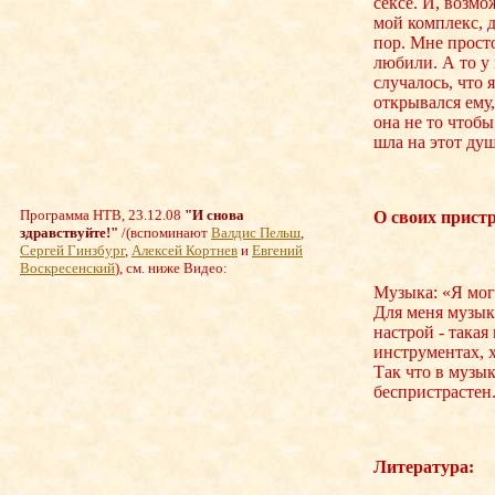
сексе. И, возм
мой комплекс, д
пор. Мне просто
любили. А то у 
случалось, что 
открывался ему,
она не то чтобы
шла на этот ду
Программа НТВ, 23.12.08
"И снова
О своих прист
здравствуйте!"
/
(вспоминают
Валдис Пельш
,
Сергей Гинзбург
,
Алексей Кортнев
и
Евгений
Воскресенский
), см. ниже Видео:
Музыка: «Я мог
Для меня музыка
настрой - такая
инструментах, х
Так что в музык
беспристрастен
Литература: