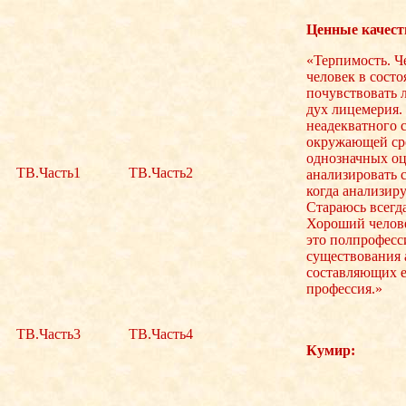
Ценные качест
«Терпимость. Ч
человек в состо
почувствовать 
дух лицемерия.
неадекватного 
окружающей с
однозначных оц
ТВ.Часть1
ТВ.Часть2
анализировать с
когда анализиру
Стараюсь всегда
Хороший челове
это полпрофесс
существования а
составляющих е
профессия.»
ТВ.Часть3
ТВ.Часть4
Кумир: