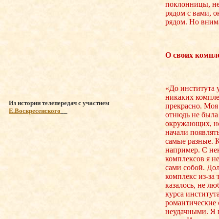
поклонницы, не
рядом с вами, о
рядом. Но вним
О своих компл
«До института 
никаких комплек
Из истории телепередач с участием
прекрасно. Моя
Е.Воскресенского
__
отнюдь не была
окружающих, н
начали появлят
самые разные. 
например. С не
комплексов я н
сами собой. До
комплекс из-за 
казалось, не лю
курса институт
романтические
неудачными. Я г