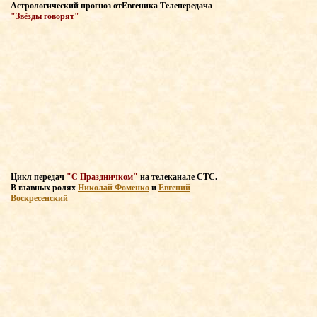
Астрологический прогноз
от
Евгеника Т
елепередача
"Звёзды говорят"
Цикл передач
"С Праздничком"
на телеканале СТС
.
В главных
ролях
Николай Фоменко
и
Евгений
Воскресенский