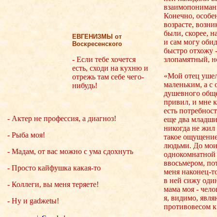
взаимопонимани
Конечно, особе
возрасте, возн
были, скорее, 
ЕВГЕНИЗМЫ от
и сам могу обид
Воскресенского
быстро отхожу -
- Если тебе хочется
злопамятный, н
есть, сходи на кухню и
«Мой отец ушел 
отрежь там себе чего-
маленьким, а с
нибудь!
душевного обще
привил, и мне к
есть потребност
- Актер не профессия, а диагноз!
еще два младших
никогда не жил 
- Рыба моя!
такое ощущение
людьми. До мои
- Мадам, от вас можно с ума сдохнуть
однокомнатной 
ввосьмером, по
- Просто кайфушка какая-то
меня наконец-то
в ней сижу один
- Коллеги, вы меня теряете!
мама моя - чел
я, видимо, явл
- Ну и gadжеtы!
противовесом к