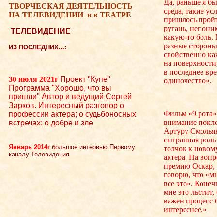
Да, раньше я бы
ТВОРЧЕСКАЯ ДЕЯТЕЛЬНОСТЬ
среда, такие у
НА ТЕЛЕВИДЕНИИ
и в ТЕАТРЕ
пришлось пройт
ругань, непони
ТЕЛЕВИДЕНИЕ
какую-то боль.
разные стороны
ИЗ ПОСЛЕДНИХ...:
свойственно каж
на поверхности
в последнее вр
30 июля 2021г
Проект "Купе"
одиночество».
Программа "Хорошо, что вы
пришли" Автор и ведущий Сергей
Зарков. Интересный разговор о
Фильм «9 рота»
профессии актера; о судьбоносных
внимание покл
встречах; о добре и зле
Артуру Смольян
сыгранная рол
Январь 2014г
большое интервью Первому
толчок к новом
каналу Телевидения
актера. На вопр
премию Оскар, 
говорю, что «мн
все это». Конеч
мне это льстит,
важен процесс 
интереснее.»