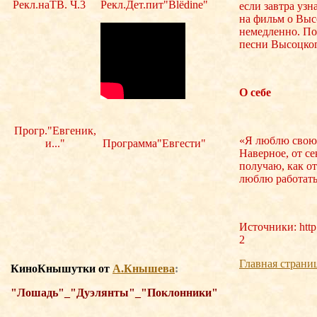
Рекл.наТВ. Ч.3
Рекл.Дет.пит"Blёdine"
если завтра узн
на фильм о Выс
немедленно. По
песни Высоцког
О себе
Прогр."Евгеник,
«Я люблю свою 
и..."
Программа"Евгести"
Наверное, от се
получаю, как о
люблю работат
Источники: http:
2
Главная страни
КиноКнышутки о
т
А.Кнышева
:
"Лошадь"_"Дуэлянты"_"Поклонники"