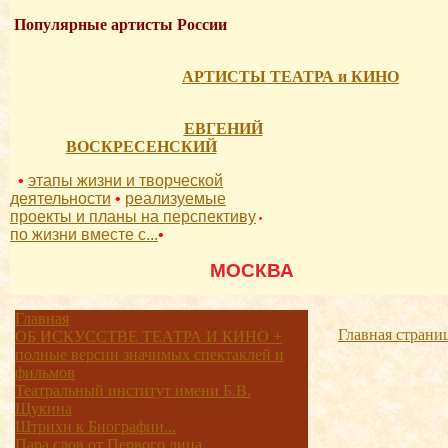
Популярные артисты России
АРТИСТЫ ТЕАТРА и КИНО
ЕВГЕНИЙ
ВОСКРЕСЕНСКИЙ
•
этапы жизни и творческой
деятельности
•
реализуемые
проекты и планы на перспективу
•
по жизни вместе с...
•
          МОСКВА 
Главная
Главная страни
ОБ ИСКУССТВЕ ТЕАТРА И КИНО +
полные версии значимых спектаклей и
фильмов
Театральный институт имени Б.В.
Щукина
Штрихи к Биографии...
Пара слов от Первого лица