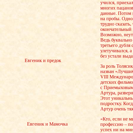
учился, приехал
многих пацанов
данные. Потом 
на пробы. Одно,
трудно сказать,
окончательный 
Возможно, неут
Ведь буквально
третьего дубля 
улетучивался, а
без устали выда
Евгеник и предок
За роль Толяси
назван «Лучшим
VIII Междунар
детских фильмов
с Приемыховым 
Артура, разверн
Этот уникальны
подростку. Ког
Артур очень тя
«Кто, если не м
Евгеник и Мамочка
профессию – по
успех ни на ми