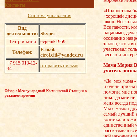
Королеве Моско
Контакты
«Подростком бы
Система управления
«хорошей дисц
школ. Нескольк
Все пакости, к
Вид
пацанами, дела
деятельности:
Skype:
осознанно навр
Театр и кино
evgenik1959
такова, что я во
участвовал толь
E-mail:
Телефон:
весело и интере
ctroi.citi@yandex.ru
+7 915 013-12-
Мама Мария В
отправить письмо
34
учитель рисов
«Да, моя мама -
и очень признат
Обзор с Международной Космической Станции в
помогла мне пон
реальном времени
никогда мне не 
меня всегда по
Мы с мамой дру
самый лучший д
возникали в жи
единственный ч
рассказывал все
ней находили в