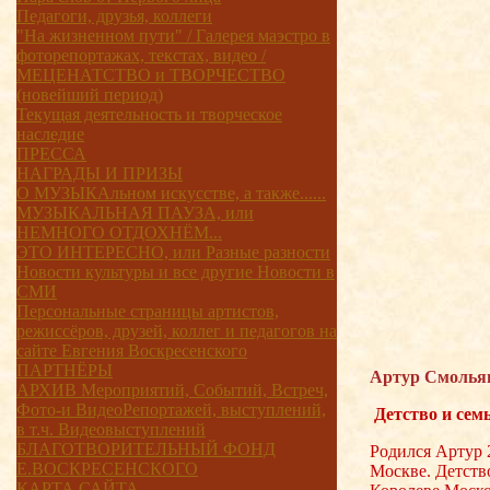
Педагоги, друзья, коллеги
"На жизненном пути" / Галерея маэстро в
фоторепортажах, текстах, видео /
МЕЦЕНАТСТВО и ТВОРЧЕСТВО
(новейший период)
Текущая деятельность и творческое
наследие
ПРЕССА
НАГРАДЫ И ПРИЗЫ
О МУЗЫКАльном искусстве, а также......
МУЗЫКАЛЬНАЯ ПАУЗА, или
НЕМНОГО ОТДОХНЁМ...
ЭТО ИНТЕРЕСНО, или Разные разности
Новости культуры и все другие Новости в
СМИ
Персональные страницы артистов,
режиссёров, друзей, коллег и педагогов на
сайте Евгения Воскресенского
ПАРТНЁРЫ
Артур Смолья
АРХИВ Мероприятий, Событий, Встреч,
Фото-и ВидеоРепортажей, выступлений,
Детство и сем
в т.ч. Видеовыступлений
БЛАГОТВОРИТЕЛЬНЫЙ ФОНД
Родился Артур 2
Е.ВОСКРЕСЕНСКОГО
Москве. Детств
КАРТА САЙТА