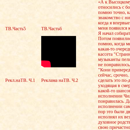
«А к Высоцкому
относились с б
помню точно, к
знакомство с ни
когда я впервые 
меня появился к
ТВ.Часть5
ТВ.Часть6
Я начал собират
Потом появилис
помню, когда м
какая-то очере
кассета "Странн
музыканты пел
не понравилось
"Кони приверед
сейчас, срочно,
сделать это по-
Рекл.наТВ. Ч.1
Реклама наТВ. Ч.2
уходящая в смер
какой-то шансо
исполнении Чиж
понравилась. Д
исполнении сам
пор это были д
исполнял их вез
духовное родст
свою причастно