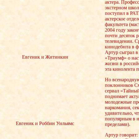
актера. Профес
экстерном школы
поступил в РА
актерское отде
факультета (мас
2004 году закон
почти десяток р
телевидении. С
кинодебюта в ф
Артур сыграл в
Евгеник и Житинкин
«Триумф» о на
жизни в россий
эта кинолента 
Но всенародную
поклонников См
сериал «Тайный
поднимает акту
молодежные про
наркомания, сек
удивительно, чт
популярным в на
Евгеник и Роббин Уильямс
пределами).
Артур говорит: