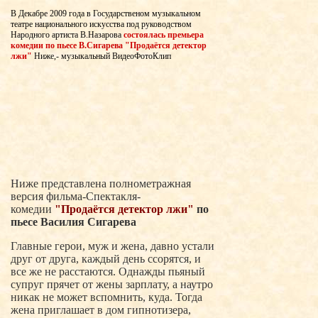
В Декабре 2009 года в Государственом музыкальном
театре национального искусства под руководством
Народного артиста В.Назарова
состоялась премьера
комедии по пьесе В.Сигарева "Продаётся детектор
лжи"
Ниже,- музыкальный ВидеоФотоКлип
Ниже представлена полнометражная
версия фильма-Спектакля-
комедии
"Продаётся детектор лжи"
по
пьесе Василия Сигарева
Главные герои, муж и жена, давно устали
друг от друга, каждый день ссорятся, и
все же не расстаются. Однажды пьяный
супруг прячет от жены зарплату, а наутро
никак не может вспомнить, куда. Тогда
жена приглашает в дом гипнотизера,