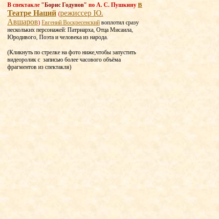
в
В спектакле
"Борис Годунов"
по А. С. Пушкину
Театре Наций
режиссер Ю.
(
Авшаров
)
Евгений Воскресенский
воплотил сразу
нескольких персонажей: Патриарха, Отца Мисаила,
Юродивого, Поэта и человека из народа.
(Кликнуть по стрелке на фото ниже,чтобы запустить
видеоролик с записью более часового объёма
фрагментов из спектакля)