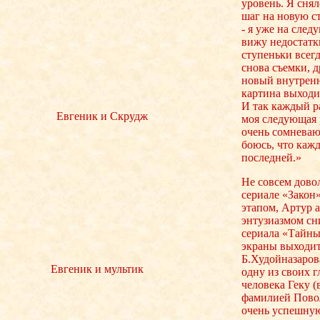
уровень. Я снял
шаг на новую с
- я уже на сле
вижу недостатк
ступеньки всег
снова съемки, др
новый внутренн
картина выходит
И так каждый р
Евгеник и Скрудж
моя следующая 
очень сомневаю
боюсь, что кажд
последней.»
Не совсем дово
сериале «Закон
этапом, Артур 
энтузиазмом сн
сериала «Тайный
экраны выходи
Б.Худойназарова
Евгеник и мультик
одну из своих 
человека Геку (
фамилией Пово
очень успешную