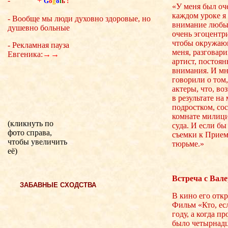
-
+
G
o
g
o
l
ь
!
«У меня был оч
каждом уроке я 
- Вообще мы люди духовно здоровые, но
внимание любы
душевно больные
очень эгоцентр
чтобы окружающ
- Рекламная пауза
меня, разговари
Евгеника:
→→
артист, постоян
внимания. И мн
говорили о том,
актеры, что, во
в результате н
подростком, сос
комнате милиц
(кликнуть по
суда. И если бы 
фото справа,
съемки к Приемы
чтобы увеличить
тюрьме.»
её)
Встреча с Ва
ЗАБАВНЫЕ СХОДСТВА
В кино его отк
Фильм «Кто, ес
году, а когда п
было четырнадца