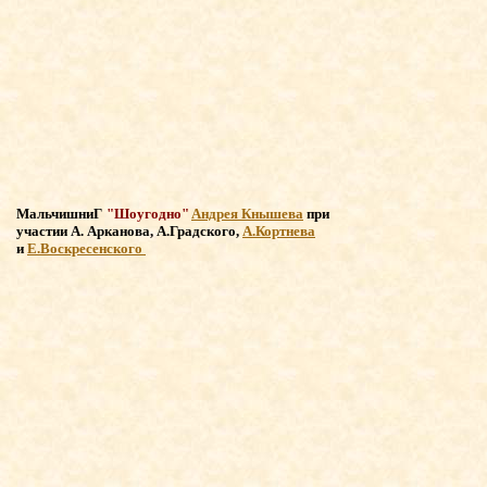
МальчишниГ
"Шоугодно"
Андрея Кнышева
при
участии
А. Арканова, А.Градского,
А.Кортнева
и
Е.Воскресенского