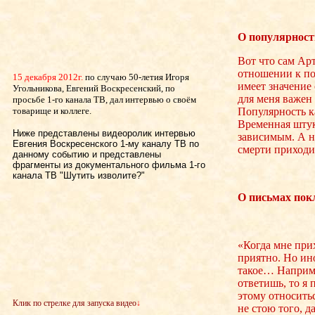
О популярност
Вот что сам Ар
отношении к по
15 декабря 2012г.
по случаю 50-летия Игоря
имеет значение 
Угольникова, Евгений Воскресенский, по
для меня важен 
просьбе 1-го канала ТВ, дал интервью о своём
Популярность ка
товарище и коллеге.
Временная штук
Ниже представлены видеоролик интервью
зависимым. А н
Евгения Воскресенского 1-му каналу ТВ по
смерти приходит
данному событию и представлены
фрагменты из документального фильма 1-го
канала ТВ "Шутить изволите?"
О письмах пок
«Когда мне прих
приятно. Но ин
такое… Наприме
ответишь, то я 
этому относитьс
Клик по стрелке для запуска видео
↓
не стою того, д