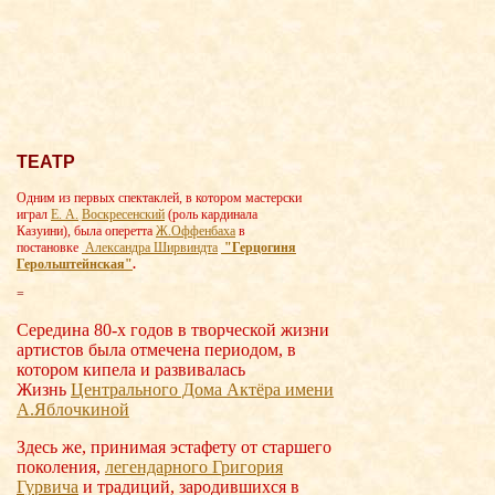
ТЕАТР
Одним из первых спектаклей, в котором мастерски
играл
Е. А.
Воскресенский
(роль кардинала
Казуини), была оперетта
Ж.Оффенбаха
в
постановке
Александра Ширвиндта
"Герцогиня
Герольштейнская"
.
=
Середина 80-х годов в творческой жизни
артистов была отмечена периодом, в
котором кипела и развивалась
Жизнь
Центрального Дома Актёра имени
А.Яблочки
ной
Здесь же, принимая эстафету от старшего
поколения,
легендарного Григория
Гурвича
и традиций, зародившихся в